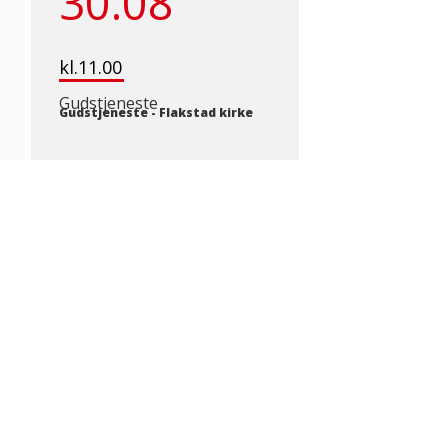
30.08
kl.11.00
Gudstjeneste
Gudstjeneste
-
Flakstad kirke
renger du noen å snakke med?
ING KIRKENS SOS PÅ 815 33 300
ler gå til
kirkens-sos.no