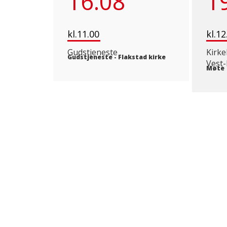
16.08
1
kl.11.00
kl.12
Gudstjeneste
Kirke
Gudstjeneste
-
Flakstad kirke
Vest
Møte
FLAKSTAD KIRKELIGE FELLESRÅD
Adresse
Rådhuset
Flakstadveien 371
8380 Ramberg