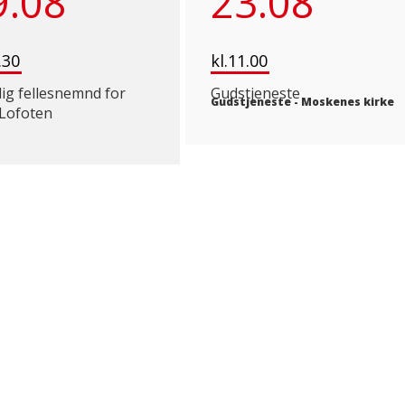
9.08
23.08
.30
kl.11.00
lig fellesnemnd for
Gudstjeneste
Gudstjeneste
-
Moskenes kirke
-Lofoten
MOSKENES KIRKELIGE FELLESRÅD
T
Adresse
R
Rådhuset
el
Reineveien 67
8390 Reine